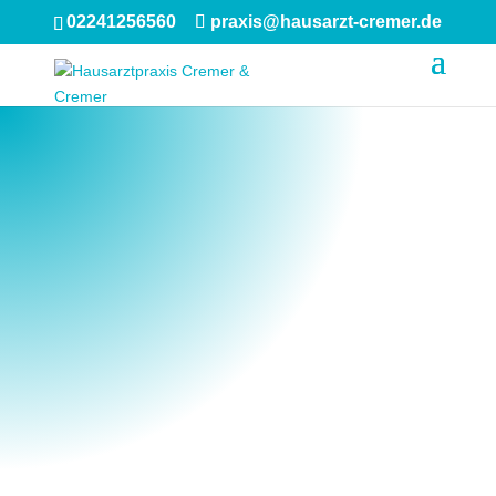
02241256560
praxis@hausarzt-cremer.de
HAUSARZTPRAXIS
CREMER&CREMER